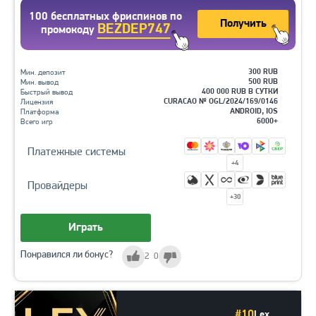
100 бесплатных фриспинов по
Получить
BEZDEP747
промокоду
300 RUB
Мин. депозит
500 RUB
Мин. вывод
400 000 RUB В СУТКИ
Быстрый вывод
CURACAO № OGL/2024/169/0146
Лицензия
ANDROID, IOS
Платформа
6000+
Всего игр
Платежные системы
+4
Провайдеры
+30
Играть
Понравился ли бонус?
2
0
#10
Lex