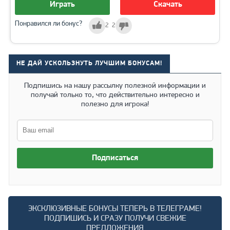
Играть
Скачать
Понравился ли бонус?
2
2
НЕ ДАЙ УСКОЛЬЗНУТЬ ЛУЧШИМ БОНУСАМ!
Подпишись на нашу рассылку полезной информации и
получай только то, что действительно интересно и
полезно для игрока!
ЭКСКЛЮЗИВНЫЕ БОНУСЫ ТЕПЕРЬ В ТЕЛЕГРАМЕ!
ПОДПИШИСЬ И СРАЗУ ПОЛУЧИ СВЕЖИЕ
ПРЕДЛОЖЕНИЯ