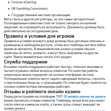
Curacao eGaming;
UK Gambling Commission;
Государственные местные организации.
Могут быть и другие регуляторы, но эти самые авторитетные.
Потенциальным клиентам стоит не только смотреть на наличие
лицензии, но и проверять ее актуальность. Документы должны быть
действительно на сегодняшний день.
Правила и условия для игроков
Правила и условия игрового дома должны быть детально описаны и
размещены в свободном доступе, чтобы все гемблеры могли в любое
время их прочитать. В мошеннических казино условия обычно
написаны не четко, размыто, а могут быть сворованы на другом
сайте. Важно внимательно читать этот раздел.
Служба поддержки
В казино служба поддержки работает быстро, отвечает вежливо и
пытается решить любые вопросы клиентов. По качестве работы
операторов можно определит на сколько платформа честная.
Потенциальные клиенты могут задать наводящие вопросы, спросить
о персональных бонусах, о транзакциях. По ответам будет понятно на
сколько компетентные менеджеры работают.
Отзывы и рейтинги онлайн казино
Перед регистрацией на платформе
ТОП 10 онлайн казино на деньги
важно прочитать отзывы клиентов. Гемблеры лучше всех расскажут
о всех плюсах и минусах клуба, а также сразу скажут выводит ли
казино деньги.