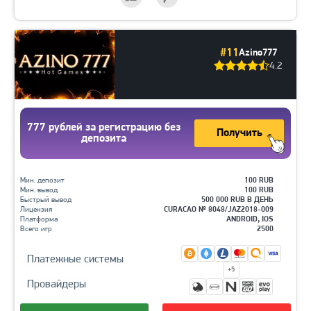
#11
Azino777
4.2
777 рублей за регистрацию без
Получить
депозита
100 RUB
Мин. депозит
100 RUB
Мин. вывод
500 000 RUB В ДЕНЬ
Быстрый вывод
CURACAO № 8048/JAZ2018-009
Лицензия
ANDROID, IOS
Платформа
2500
Всего игр
Платежные системы
+5
Провайдеры