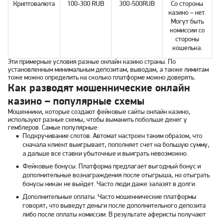
Криптовалюта
100-300 RUB
300-500RUB
Со стороны
казино – нет.
Могут быть
комиссии со
стороны
кошелька.
Эти примерные условия разные онлайн казино страны. По
установленным минимальным депозитам, выводам, а также лимитам
тоже можно определить на сколько платформе можно доверять.
Как разводят мошеннические онлайн
казино – популярные схемы
Мошенники, которые создают фейковые сайты онлайн казино,
используют разные схемы, чтобы выманить побольше денег у
гемблеров. Самые популярные:
Подкручивание слотов. Автомат настроен таким образом, что
сначала клиент выигрывает, пополняет счет на большую сумму,
а дальше все ставки убыточные и выиграть невозможно.
Фейковые бонусы. Платформа предлагает выгодный бонус и
дополнительные вознаграждения после отыгрыша, но отыграть
бонусы никак не выйдет. Часто люди даже залазят в долги.
Дополнительные оплаты. Часто мошеннические платформы
говорят, что выведут деньги после дополнительного депозита
либо после оплаты комиссии. В результате аферисты получают