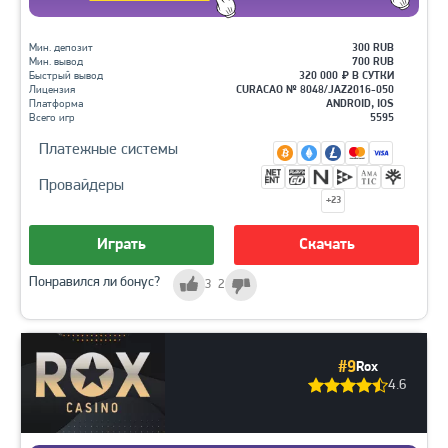
300 RUB
Мин. депозит
700 RUB
Мин. вывод
320 000 ₽ В СУТКИ
Быстрый вывод
CURACAO № 8048/JAZ2016-050
Лицензия
ANDROID, IOS
Платформа
5595
Всего игр
Платежные системы
Провайдеры
+23
Играть
Скачать
Понравился ли бонус?
3
2
#9
Rox
4.6