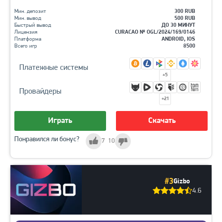
300 RUB
Мин. депозит
500 RUB
Мин. вывод
ДО 30 МИНУТ
Быстрый вывод
CURACAO № OGL/2024/169/0146
Лицензия
ANDROID, IOS
Платформа
8500
Всего игр
Платежные системы
+5
Провайдеры
+21
Играть
Скачать
Понравился ли бонус?
7
10
#3
Gizbo
4.6