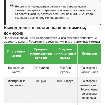
Не стоит игнорировать и рейтинги на тематических
сайтах. Они время от времени обновляются в зависимости
от работы казино, поэтому если казино в ТОП 2026 года,
то, скорее всего, ему можно доверять.
Вывод денег в онлайн казино: лимиты,
комиссии
Надежные онлайн казино предлагают много способов пополнять и
выводить деньги. Рассмотрим самые популярные платежные методы.
Средний
Средний
Платежный
минимальный
минимальный
Комиссии
метод
депозит
вывод
Банковская
100 рублей
300-500
Со стороны
карта
рублей
казино – нет
Электронные
100 руб.
100-500 руб.
Со стороны
кошельки
казино – нет.
Может быть
со стороны
кошелька.