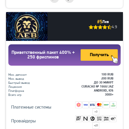
#5
Лев
4.9
Приветственный пакет 400% +
Получить
250 фриспинов
100 RUB
Мин. депозит
200 RUB
Мин. вывод
ДО 30 МИНУТ
Быстрый вывод
CURACAO № 1668/JAZ
Лицензия
ANDROID, IOS
Платформа
3000+
Всего игр
Платежные системы
+3
Провайдеры
+21