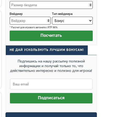
Вейджер
Тип вейджера
* Рассчет для игрового автомата с RTP 96%
НЕ ДАЙ УСКОЛЬЗНУТЬ ЛУЧШИМ БОНУСАМ!
Подпишись на нашу рассылку полезной
информации и получай только то, что
действительно интересно и полезно для игрока!