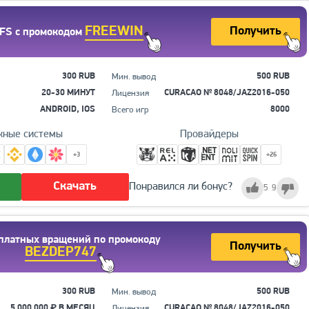
FREEWIN
Получить
 FS с промокодом
300 RUB
500 RUB
Мин. вывод
20-30 МИНУТ
CURACAO № 8048/JAZ2016-050
Лицензия
ANDROID, IOS
8000
Всего игр
жные системы
Провайдеры
+3
+26
Скачать
Понравился ли бонус?
5
9
платных вращений по промокоду
Получить
BEZDEP747
300 RUB
500 RUB
Мин. вывод
5 000 000 ₽ В МЕСЯЦ
CURACAO № 8048/JAZ2016-050
Лицензия