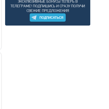
ЭКСКЛЮЗИВНЫЕ БОНУСЫ ТЕПЕРЬ В
ТЕЛЕГРАМЕ! ПОДПИШИСЬ И СРАЗУ ПОЛУЧИ
СВЕЖИЕ ПРЕДЛОЖЕНИЯ
ПОДПИСАТЬСЯ