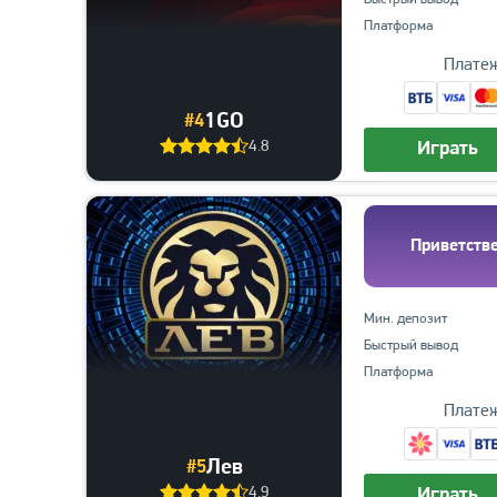
Платформа
Плате
1GO
#4
4.8
Играть
Приветств
Мин. депозит
Быстрый вывод
Платформа
Плате
Лев
#5
4.9
Играть