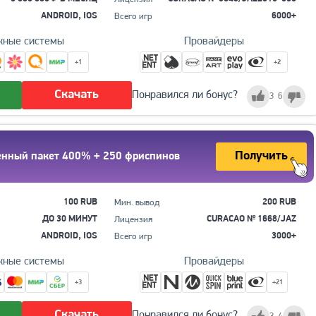
ANDROID, IOS
6000+
Всего игр
жные системы
Провайдеры
+1
+2
Скачать
Понравился ли бонус?
3
6
Получить
енный пакет 400% + 250 фриспинов
100 RUB
200 RUB
Мин. вывод
ДО 30 МИНУТ
CURACAO № 1668/JAZ
Лицензия
ANDROID, IOS
3000+
Всего игр
жные системы
Провайдеры
+3
+21
Скачать
Понравился ли бонус?