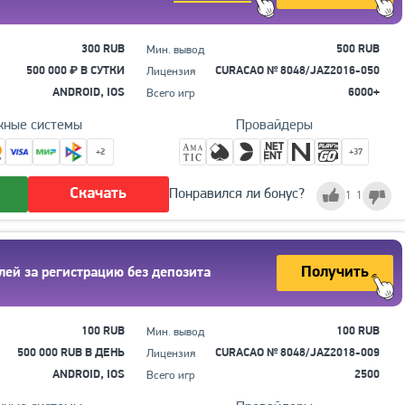
300 RUB
500 RUB
Мин. вывод
500 000 ₽ В СУТКИ
CURACAO № 8048/JAZ2016-050
Лицензия
ANDROID, IOS
6000+
Всего игр
жные системы
Провайдеры
+2
+37
Скачать
Понравился ли бонус?
1
1
Получить
лей за регистрацию без депозита
100 RUB
100 RUB
Мин. вывод
500 000 RUB В ДЕНЬ
CURACAO № 8048/JAZ2018-009
Лицензия
ANDROID, IOS
2500
Всего игр