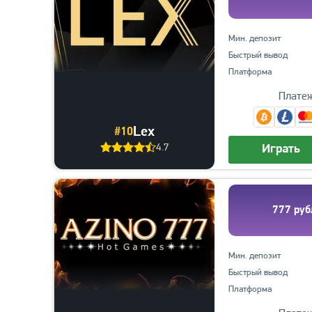
Мин. депозит
Быстрый вывод
Платформа
Плате
Lex
#10
4.7
Играть
777 руб
Мин. депозит
Быстрый вывод
Платформа