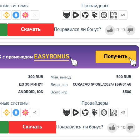
жные системы
Провайдеры
+6
+21
Скачать
Понравился ли бонус?
13
13
EASYBONUS
Получить
S с промокодом
300 RUB
500 RUB
Мин. вывод
ДО 30 МИНУТ
CURACAO № OGL/2024/169/0146
Лицензия
ANDROID, IOS
8500
Всего игр
жные системы
Провайдеры
+5
+21
Скачать
Понравился ли бонус?
7
10