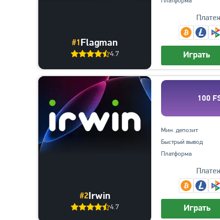
Платформа
Плате
Flagman
#1
4.7
Играть
100 F
Мин. депозит
Быстрый вывод
Платформа
Плате
Irwin
#2
4.7
Играть