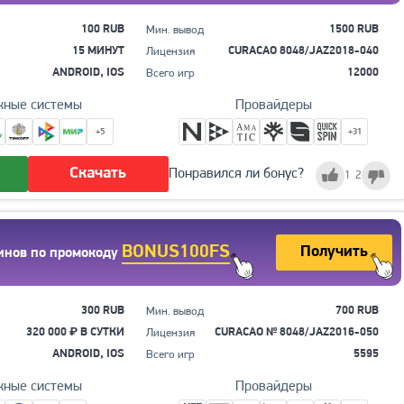
100 RUB
1500 RUB
Мин. вывод
15 МИНУТ
CURACAO 8048/JAZ2018-040
Лицензия
ANDROID, IOS
12000
Всего игр
жные системы
Провайдеры
+5
+31
Скачать
Понравился ли бонус?
1
2
BONUS100FS
Получить
инов по промокоду
300 RUB
700 RUB
Мин. вывод
320 000 ₽ В СУТКИ
CURACAO № 8048/JAZ2016-050
Лицензия
ANDROID, IOS
5595
Всего игр
жные системы
Провайдеры